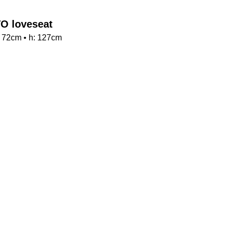
O loveseat
a: 72cm • h: 127cm